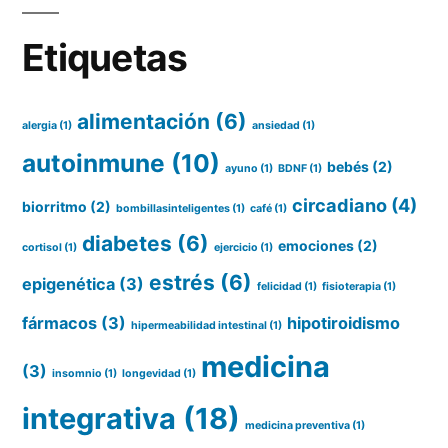
Etiquetas
alimentación
(6)
alergia
(1)
ansiedad
(1)
autoinmune
(10)
bebés
(2)
ayuno
(1)
BDNF
(1)
circadiano
(4)
biorritmo
(2)
bombillasinteligentes
(1)
café
(1)
diabetes
(6)
emociones
(2)
cortisol
(1)
ejercicio
(1)
estrés
(6)
epigenética
(3)
felicidad
(1)
fisioterapia
(1)
fármacos
(3)
hipotiroidismo
hipermeabilidad intestinal
(1)
medicina
(3)
insomnio
(1)
longevidad
(1)
integrativa
(18)
medicina preventiva
(1)