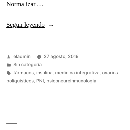
Normalizar …
«SOP
Seguir leyendo
Síndrome
de
Publicado
eladmin
27 agosto, 2019
Ovarios
por
Publicado
Sin categoría
Poliquísticos»
en
Etiquetas:
fármacos
,
insulina
,
medicina integrativa
,
ovarios
poliquisticos
,
PNI
,
psiconeuroinmunologia