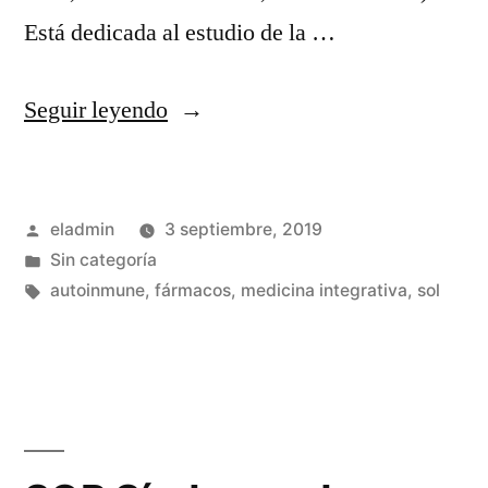
Está dedicada al estudio de la …
«Medicina
Seguir leyendo
integrativa
¿en
Publicado
eladmin
3 septiembre, 2019
qué
por
Publicado
Sin categoría
consiste?»
en
Etiquetas:
autoinmune
,
fármacos
,
medicina integrativa
,
sol