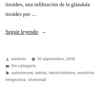
tiroideo, una infiltración de la glándula
tiroides por …
«Hipotiroidismo,
Seguir leyendo
uno
de
Publicado
eladmin
10 septiembre, 2019
los
por
Publicado
Sin categoría
motivos
en
Etiquetas:
autoinmune
,
estrés
,
hipotiroidismo
,
medicina
de
integrativa
,
vitaminaD
consulta
más
frecuentes.»