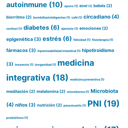
autoinmune
(10)
bebés
(2)
ayuno
(1)
BDNF
(1)
circadiano
(4)
biorritmo
(2)
bombillasinteligentes
(1)
café
(1)
diabetes
(6)
emociones
(2)
cortisol
(1)
ejercicio
(1)
estrés
(6)
epigenética
(3)
felicidad
(1)
fisioterapia
(1)
fármacos
(3)
hipotiroidismo
hipermeabilidad intestinal
(1)
medicina
(3)
insomnio
(1)
longevidad
(1)
integrativa
(18)
medicina preventiva
(1)
Microbiota
meditación
(2)
melatonina
(2)
microbioma
(1)
PNI
(19)
(4)
niños
(3)
nutrición
(2)
pesomuerto
(1)
probióticos
(1)