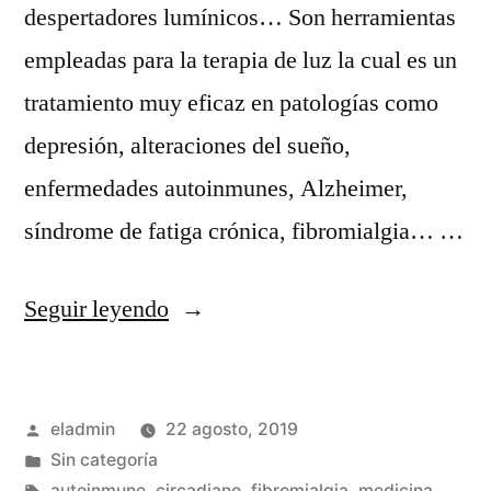
despertadores lumínicos… Son herramientas
empleadas para la terapia de luz la cual es un
tratamiento muy eficaz en patologías como
depresión, alteraciones del sueño,
enfermedades autoinmunes, Alzheimer,
síndrome de fatiga crónica, fibromialgia… …
«Medicina
Seguir leyendo
integrativa
y
Publicado
eladmin
22 agosto, 2019
ritmos
por
Publicado
Sin categoría
circadianos»
en
Etiquetas:
autoinmune
,
circadiano
,
fibromialgia
,
medicina