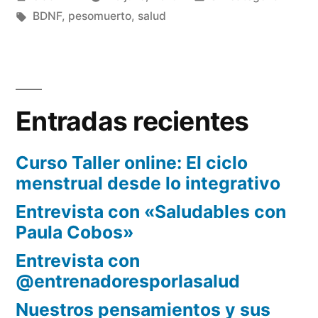
a
por
Etiquetas:
en
BDNF
,
pesomuerto
,
salud
tu
cuerpo
y
tu
Entradas recientes
mente!»
Curso Taller online: El ciclo
menstrual desde lo integrativo
Entrevista con «Saludables con
Paula Cobos»
Entrevista con
@entrenadoresporlasalud
Nuestros pensamientos y sus