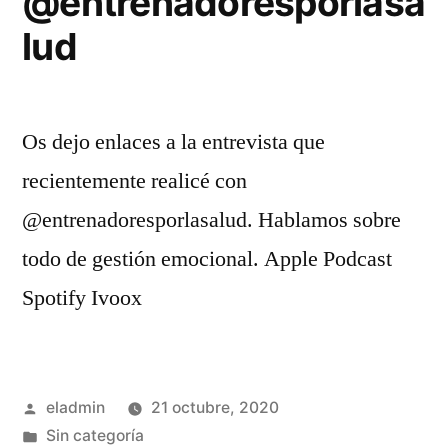
@entrenadoresporlasa
lud
Os dejo enlaces a la entrevista que
recientemente realicé con
@entrenadoresporlasalud. Hablamos sobre
todo de gestión emocional. Apple Podcast
Spotify Ivoox
Publicado
eladmin
21 octubre, 2020
por
Publicado
Sin categoría