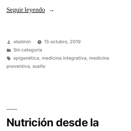
«Medicina
Seguir leyendo
preventiva
e
Publicado
eladmin
15 octubre, 2019
integrativa»
por
Publicado
Sin categoría
en
Etiquetas:
epigenética
,
medicina integrativa
,
medicina
preventiva
,
sueño
Nutrición desde la