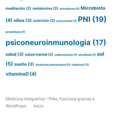
Microbiota
meditación
(2)
melatonina
(2)
microbioma
(1)
PNI
(19)
(4)
niños
(3)
nutrición
(2)
pesomuerto
(1)
probióticos
(1)
psiconeuroinmunologia
(17)
sol
salud
(3)
salud mental
(2)
sedentarismo
(1)
smartbulb
(1)
(5)
sueño
(3)
síndrome premenstrual
(1)
vitaminaC
(1)
vitaminaD
(4)
Medicina integrativa – PNIe
,
Funciona gracias a
WordPress.
Inicio