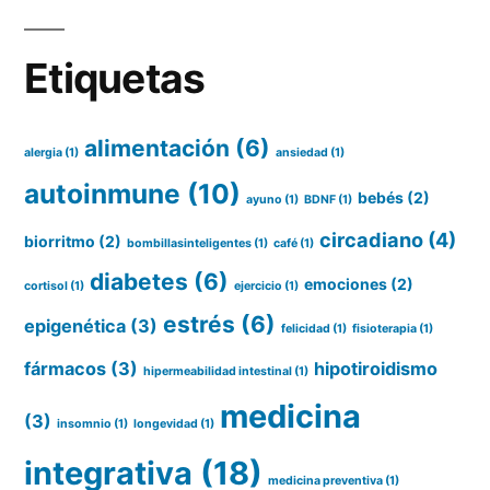
Etiquetas
alimentación
(6)
alergia
(1)
ansiedad
(1)
autoinmune
(10)
bebés
(2)
ayuno
(1)
BDNF
(1)
circadiano
(4)
biorritmo
(2)
bombillasinteligentes
(1)
café
(1)
diabetes
(6)
emociones
(2)
cortisol
(1)
ejercicio
(1)
estrés
(6)
epigenética
(3)
felicidad
(1)
fisioterapia
(1)
fármacos
(3)
hipotiroidismo
hipermeabilidad intestinal
(1)
medicina
(3)
insomnio
(1)
longevidad
(1)
integrativa
(18)
medicina preventiva
(1)