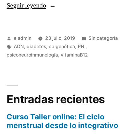
«ADN
Seguir leyendo
y
salud.
Publicado
Publicado
eladmin
23 julio, 2019
Sin categoría
Epigenética»
por
Etiquetas:
en
ADN
,
diabetes
,
epigenética
,
PNI
,
psiconeuroinmunologia
,
vitaminaB12
Entradas recientes
Curso Taller online: El ciclo
menstrual desde lo integrativo