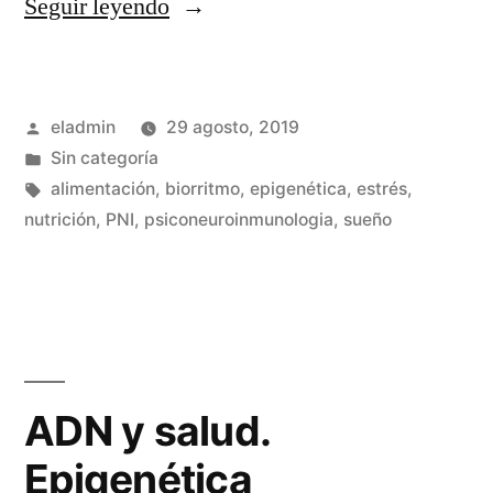
«Nutrición
Seguir leyendo
desde
la
Publicado
eladmin
29 agosto, 2019
PNIe»
por
Publicado
Sin categoría
en
Etiquetas:
alimentación
,
biorritmo
,
epigenética
,
estrés
,
nutrición
,
PNI
,
psiconeuroinmunologia
,
sueño
ADN y salud.
Epigenética