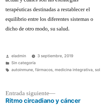
terapéuticas destinadas a restablecer el
equilibrio entre los diferentes sistemas o
dicho de otro modo, su salud.
Publicado
eladmin
3 septiembre, 2019
por
Publicado
Sin categoría
en
Etiquetas:
autoinmune
,
fármacos
,
medicina integrativa
,
sol
Entrada
Entrada siguiente
siguiente:
Ritmo circadiano y cáncer
Navegación