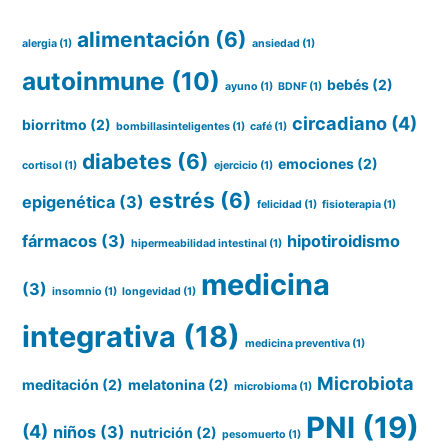
alimentación
(6)
alergia
(1)
ansiedad
(1)
autoinmune
(10)
bebés
(2)
ayuno
(1)
BDNF
(1)
circadiano
(4)
biorritmo
(2)
bombillasinteligentes
(1)
café
(1)
diabetes
(6)
emociones
(2)
cortisol
(1)
ejercicio
(1)
estrés
(6)
epigenética
(3)
felicidad
(1)
fisioterapia
(1)
fármacos
(3)
hipotiroidismo
hipermeabilidad intestinal
(1)
medicina
(3)
insomnio
(1)
longevidad
(1)
integrativa
(18)
medicina preventiva
(1)
Microbiota
meditación
(2)
melatonina
(2)
microbioma
(1)
PNI
(19)
(4)
niños
(3)
nutrición
(2)
pesomuerto
(1)