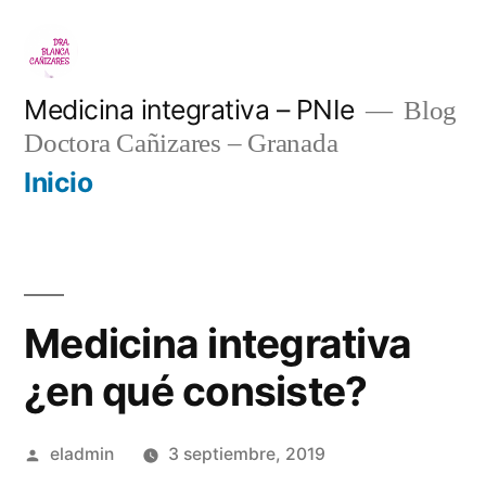
Saltar
al
contenido
Medicina integrativa – PNIe
Blog
Doctora Cañizares – Granada
Inicio
Medicina integrativa
¿en qué consiste?
Publicado
eladmin
3 septiembre, 2019
por