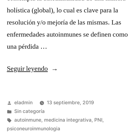
holística (global), lo cual es clave para la
resolución y/o mejoría de las mismas. Las
enfermedades autoinmunes se definen como
una pérdida …
«Autoinmunes»
Seguir leyendo
Publicado
eladmin
13 septiembre, 2019
por
Publicado
Sin categoría
en
Etiquetas:
autoinmune
,
medicina integrativa
,
PNI
,
psiconeuroinmunologia