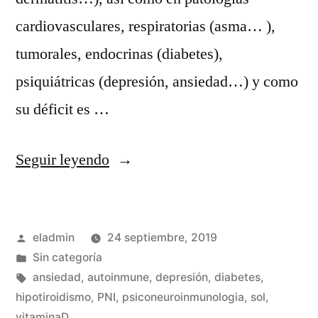
cardiovasculares, respiratorias (asma… ),
tumorales, endocrinas (diabetes),
psiquiátricas (depresión, ansiedad…) y como
su déficit es …
«Vitamina
Seguir leyendo
D
en
Publicado
eladmin
24 septiembre, 2019
las
por
Publicado
Sin categoría
autoinmunes»
en
Etiquetas:
ansiedad
,
autoinmune
,
depresión
,
diabetes
,
hipotiroidismo
,
PNI
,
psiconeuroinmunologia
,
sol
,
vitaminaD