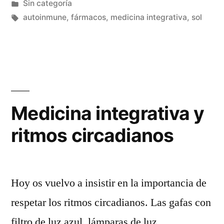
por
Publicado
Sin categoría
consiste?»
en
Etiquetas:
autoinmune
,
fármacos
,
medicina integrativa
,
sol
Medicina integrativa y
ritmos circadianos
Hoy os vuelvo a insistir en la importancia de
respetar los ritmos circadianos. Las gafas con
filtro de luz azul, lámparas de luz,