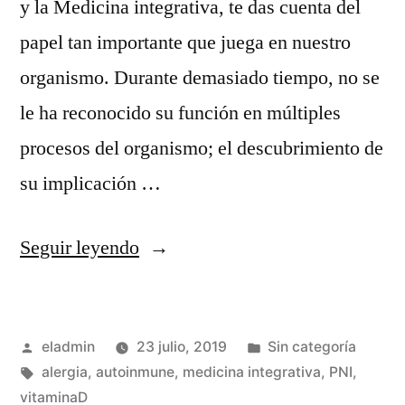
y la Medicina integrativa, te das cuenta del
papel tan importante que juega en nuestro
organismo. Durante demasiado tiempo, no se
le ha reconocido su función en múltiples
procesos del organismo; el descubrimiento de
su implicación …
«Importancia
Seguir leyendo
de
la
Publicado
Publicado
eladmin
23 julio, 2019
Sin categoría
Vitamina
por
Etiquetas:
en
alergia
,
autoinmune
,
medicina integrativa
,
PNI
,
D»
vitaminaD