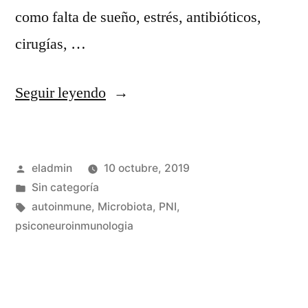
como falta de sueño, estrés, antibióticos,
cirugías, …
«Microbiota»
Seguir leyendo
Publicado
eladmin
10 octubre, 2019
por
Publicado
Sin categoría
en
Etiquetas:
autoinmune
,
Microbiota
,
PNI
,
psiconeuroinmunologia