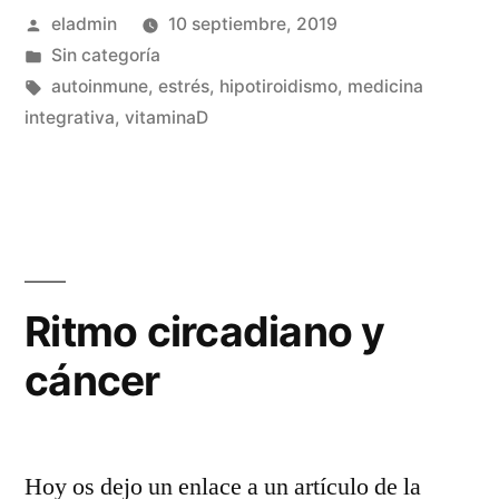
Publicado
eladmin
10 septiembre, 2019
los
por
Publicado
Sin categoría
motivos
en
Etiquetas:
autoinmune
,
estrés
,
hipotiroidismo
,
medicina
de
integrativa
,
vitaminaD
consulta
más
frecuentes.»
Ritmo circadiano y
cáncer
Hoy os dejo un enlace a un artículo de la