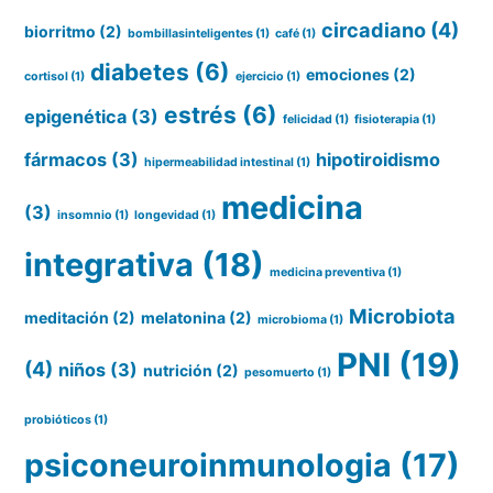
circadiano
(4)
biorritmo
(2)
bombillasinteligentes
(1)
café
(1)
diabetes
(6)
emociones
(2)
cortisol
(1)
ejercicio
(1)
estrés
(6)
epigenética
(3)
felicidad
(1)
fisioterapia
(1)
fármacos
(3)
hipotiroidismo
hipermeabilidad intestinal
(1)
medicina
(3)
insomnio
(1)
longevidad
(1)
integrativa
(18)
medicina preventiva
(1)
Microbiota
meditación
(2)
melatonina
(2)
microbioma
(1)
PNI
(19)
(4)
niños
(3)
nutrición
(2)
pesomuerto
(1)
probióticos
(1)
psiconeuroinmunologia
(17)