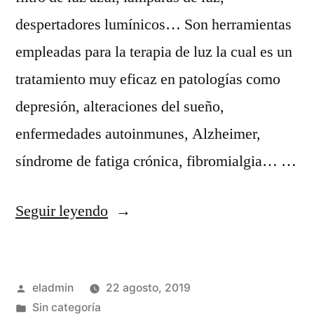
despertadores lumínicos… Son herramientas
empleadas para la terapia de luz la cual es un
tratamiento muy eficaz en patologías como
depresión, alteraciones del sueño,
enfermedades autoinmunes, Alzheimer,
síndrome de fatiga crónica, fibromialgia… …
«Medicina
Seguir leyendo
integrativa
y
Publicado
eladmin
22 agosto, 2019
ritmos
por
Publicado
Sin categoría