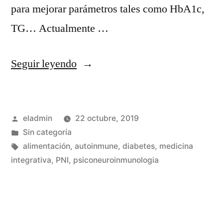
para mejorar parámetros tales como HbA1c,
TG… Actualmente …
«Alimentación
Seguir leyendo
baja
en
Publicado
eladmin
22 octubre, 2019
hidratos
por
Publicado
Sin categoría
de
en
Etiquetas:
alimentación
,
autoinmune
,
diabetes
,
medicina
carbono
integrativa
,
PNI
,
psiconeuroinmunologia
para
la
Diabetes»