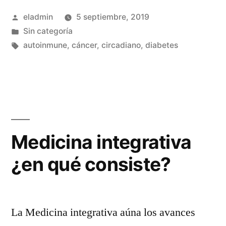
y
Publicado
eladmin
5 septiembre, 2019
cáncer»
por
Publicado
Sin categoría
en
Etiquetas:
autoinmune
,
cáncer
,
circadiano
,
diabetes
Medicina integrativa
¿en qué consiste?
La Medicina integrativa aúna los avances