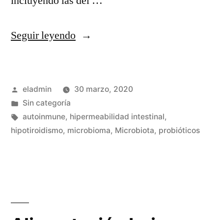
incluyendo las del …
«Probióticos
Seguir leyendo
y
Microbiota»
Publicado
eladmin
30 marzo, 2020
por
Publicado
Sin categoría
en
Etiquetas:
autoinmune
,
hipermeabilidad intestinal
,
hipotiroidismo
,
microbioma
,
Microbiota
,
probióticos