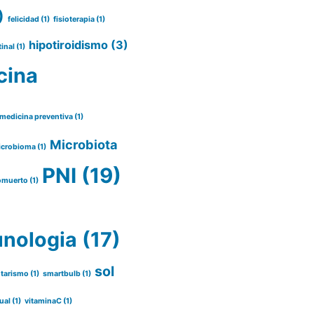
)
felicidad
(1)
fisioterapia
(1)
hipotiroidismo
(3)
tinal
(1)
cina
medicina preventiva
(1)
Microbiota
icrobioma
(1)
PNI
(19)
omuerto
(1)
nologia
(17)
sol
tarismo
(1)
smartbulb
(1)
ual
(1)
vitaminaC
(1)