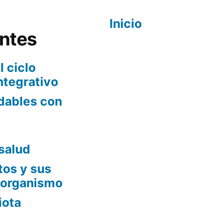
Inicio
entes
l ciclo
ntegrativo
udables con
salud
os y sus
 organismo
iota