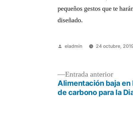
pequeños gestos que te harán
diseñado.
Publicado
eladmin
24 octubre, 201
por
Entrad
Entrada anterior
anterio
Alimentación baja en 
Navegación
de carbono para la Di
de
entradas