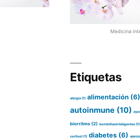
Medicina int
Etiquetas
alimentación
(6
alergia
(1)
autoinmune
(10)
ayu
biorritmo
(2)
bombillasinteligentes
(1)
diabetes
(6)
cortisol
(1)
ejerci