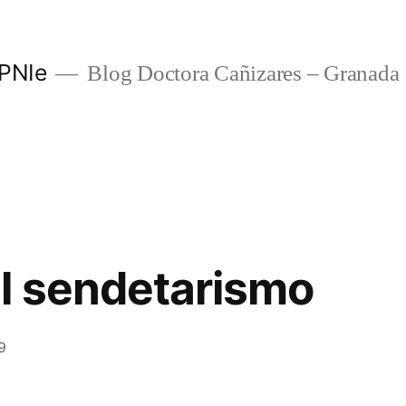
 PNIe
Blog Doctora Cañizares – Granada
l sendetarismo
9