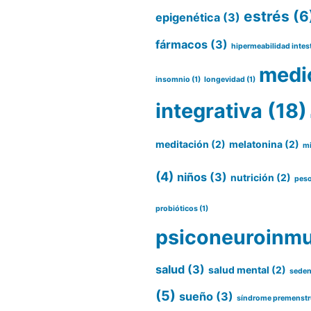
estrés
(6
epigenética
(3)
fármacos
(3)
hipermeabilidad intes
medi
insomnio
(1)
longevidad
(1)
integrativa
(18)
meditación
(2)
melatonina
(2)
m
(4)
niños
(3)
nutrición
(2)
pes
probióticos
(1)
psiconeuroinmu
salud
(3)
salud mental
(2)
seden
(5)
sueño
(3)
síndrome premenstr