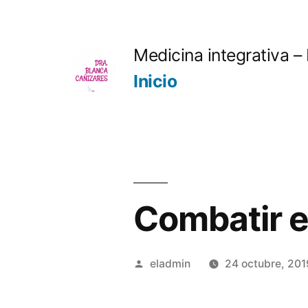
Saltar
al
Medicina integrativa –
contenido
Inicio
Combatir e
Publicado
eladmin
24 octubre, 201
por