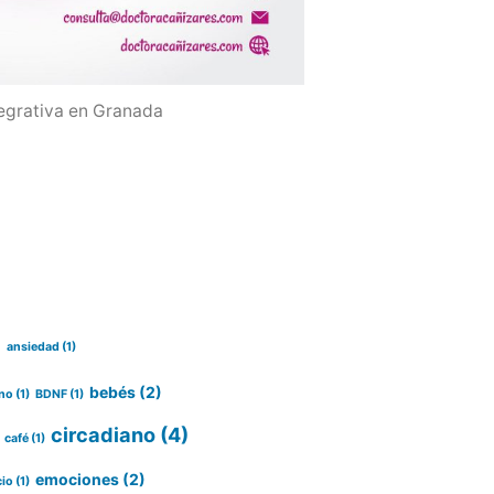
egrativa en Granada
)
ansiedad
(1)
bebés
(2)
no
(1)
BDNF
(1)
circadiano
(4)
café
(1)
emociones
(2)
cio
(1)