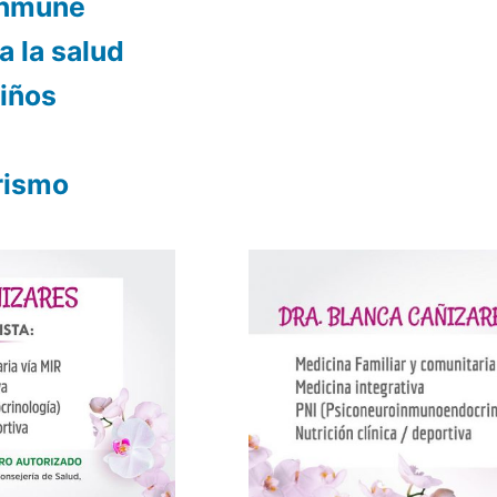
 inmune
a la salud
niños
rismo