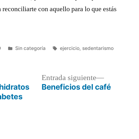
 reconciliarte con aquello para lo que estás
Publicado
Etiquetas:
9
Sin categoría
ejercicio
,
sedentarismo
en
a
Entrada
Entrada siguiente
r:
siguiente:
hidratos
Beneficios del café
abetes