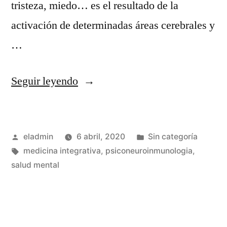
tristeza, miedo… es el resultado de la
activación de determinadas áreas cerebrales y
…
«Nuestros
Seguir leyendo
pensamientos
y
Publicado
Publicado
eladmin
6 abril, 2020
Sin categoría
sus
por
Etiquetas:
en
medicina integrativa
,
psiconeuroinmunologia
,
consecuencias
salud mental
en
el
organismo»