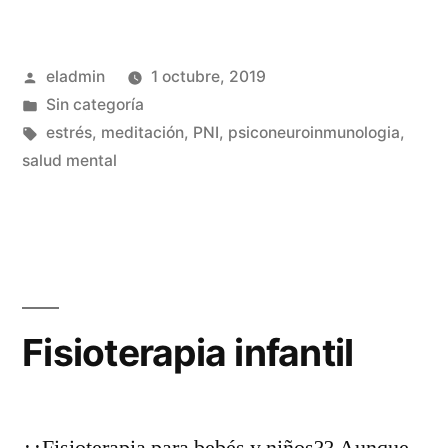
mental»
Publicado
eladmin
1 octubre, 2019
por
Publicado
Sin categoría
en
Etiquetas:
estrés
,
meditación
,
PNI
,
psiconeuroinmunologia
,
salud mental
Fisioterapia infantil