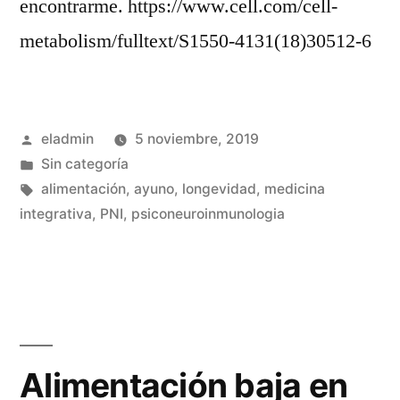
encontrarme. https://www.cell.com/cell-
metabolism/fulltext/S1550-4131(18)30512-6
Publicado
eladmin
5 noviembre, 2019
por
Publicado
Sin categoría
en
Etiquetas:
alimentación
,
ayuno
,
longevidad
,
medicina
integrativa
,
PNI
,
psiconeuroinmunologia
Alimentación baja en