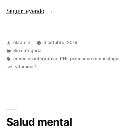
«Exposición
Seguir leyendo
solar»
Publicado
eladmin
3 octubre, 2019
por
Publicado
Sin categoría
en
Etiquetas:
medicina integrativa
,
PNI
,
psiconeuroinmunologia
,
sol
,
vitaminaD
Salud mental