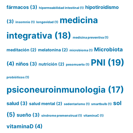
fármacos
(3)
hipotiroidismo
hipermeabilidad intestinal
(1)
medicina
(3)
insomnio
(1)
longevidad
(1)
integrativa
(18)
medicina preventiva
(1)
Microbiota
meditación
(2)
melatonina
(2)
microbioma
(1)
PNI
(19)
(4)
niños
(3)
nutrición
(2)
pesomuerto
(1)
probióticos
(1)
psiconeuroinmunologia
(17)
sol
salud
(3)
salud mental
(2)
sedentarismo
(1)
smartbulb
(1)
(5)
sueño
(3)
síndrome premenstrual
(1)
vitaminaC
(1)
vitaminaD
(4)