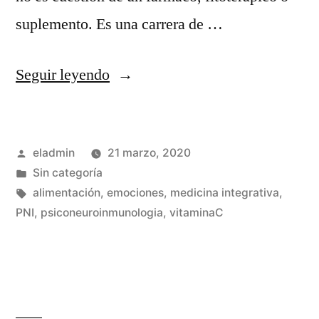
suplemento. Es una carrera de …
«Reforzar
Seguir leyendo
el
sistema
Publicado
eladmin
21 marzo, 2020
inmune»
por
Publicado
Sin categoría
en
Etiquetas:
alimentación
,
emociones
,
medicina integrativa
,
PNI
,
psiconeuroinmunologia
,
vitaminaC