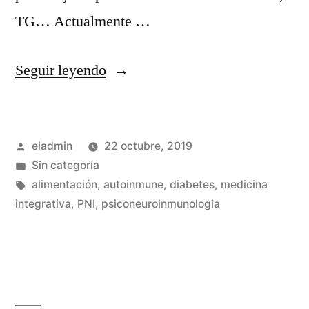
TG… Actualmente …
«Alimentación
Seguir leyendo
baja
en
Publicado
eladmin
22 octubre, 2019
hidratos
por
Publicado
Sin categoría
de
en
Etiquetas:
alimentación
,
autoinmune
,
diabetes
,
medicina
carbono
integrativa
,
PNI
,
psiconeuroinmunologia
para
la
Diabetes»