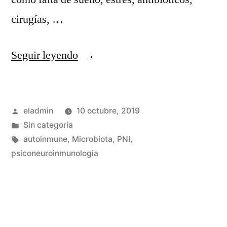
cirugías, …
«Microbiota»
Seguir leyendo
Publicado
eladmin
10 octubre, 2019
por
Publicado
Sin categoría
en
Etiquetas:
autoinmune
,
Microbiota
,
PNI
,
psiconeuroinmunologia