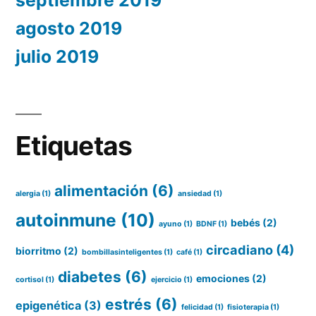
septiembre 2019
agosto 2019
julio 2019
Etiquetas
alimentación
(6)
alergia
(1)
ansiedad
(1)
autoinmune
(10)
bebés
(2)
ayuno
(1)
BDNF
(1)
circadiano
(4)
biorritmo
(2)
bombillasinteligentes
(1)
café
(1)
diabetes
(6)
emociones
(2)
cortisol
(1)
ejercicio
(1)
estrés
(6)
epigenética
(3)
felicidad
(1)
fisioterapia
(1)