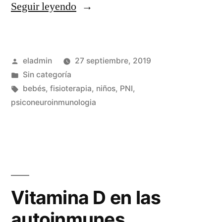
«Fisioterapia
Seguir leyendo
infantil»
Publicado
eladmin
27 septiembre, 2019
por
Publicado
Sin categoría
en
Etiquetas:
bebés
,
fisioterapia
,
niños
,
PNI
,
psiconeuroinmunologia
Vitamina D en las
autoinmunes