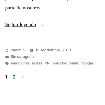
parte de nosotros, …
«Las
Seguir leyendo
emociones
y
Publicado
eladmin
19 septiembre, 2019
nuestra
por
Publicado
Sin categoría
salud»
en
Etiquetas:
emociones
,
estrés
,
PNI
,
psiconeuroinmunologia
1
2
Paginación
de