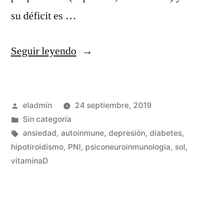
su déficit es …
«Vitamina
Seguir leyendo
D
en
Publicado
eladmin
24 septiembre, 2019
las
por
Publicado
Sin categoría
autoinmunes»
en
Etiquetas:
ansiedad
,
autoinmune
,
depresión
,
diabetes
,
hipotiroidismo
,
PNI
,
psiconeuroinmunologia
,
sol
,
vitaminaD