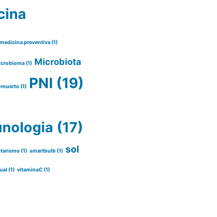
cina
medicina preventiva
(1)
Microbiota
icrobioma
(1)
PNI
(19)
omuerto
(1)
nologia
(17)
sol
tarismo
(1)
smartbulb
(1)
ual
(1)
vitaminaC
(1)