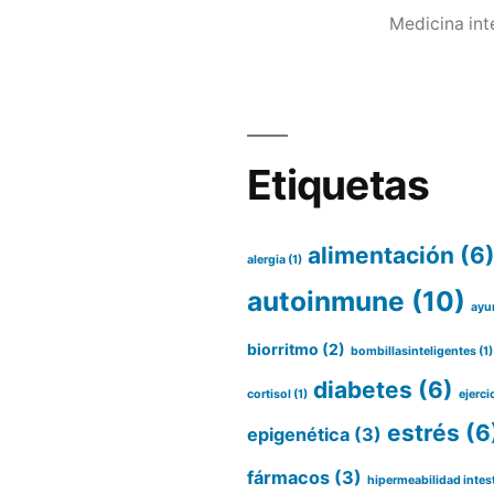
Medicina int
Etiquetas
alimentación
(6
alergia
(1)
autoinmune
(10)
ayu
biorritmo
(2)
bombillasinteligentes
(1)
diabetes
(6)
cortisol
(1)
ejerci
estrés
(6
epigenética
(3)
fármacos
(3)
hipermeabilidad intes