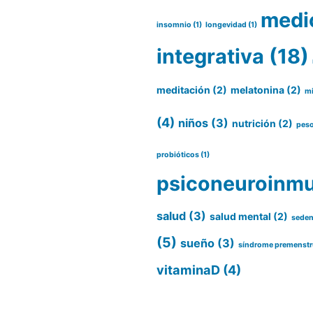
medi
insomnio
(1)
longevidad
(1)
integrativa
(18)
meditación
(2)
melatonina
(2)
m
(4)
niños
(3)
nutrición
(2)
pes
probióticos
(1)
psiconeuroinmu
salud
(3)
salud mental
(2)
seden
(5)
sueño
(3)
síndrome premenstr
vitaminaD
(4)