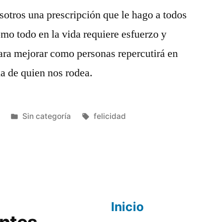
otros una prescripción que le hago a todos
omo todo en la vida requiere esfuerzo y
ara mejorar como personas repercutirá en
la de quien nos rodea.
Publicado
Etiquetas:
Sin categoría
felicidad
en
Inicio