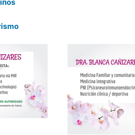
niños
rismo