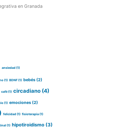
egrativa en Granada
)
ansiedad
(1)
bebés
(2)
no
(1)
BDNF
(1)
circadiano
(4)
café
(1)
emociones
(2)
cio
(1)
)
felicidad
(1)
fisioterapia
(1)
hipotiroidismo
(3)
tinal
(1)