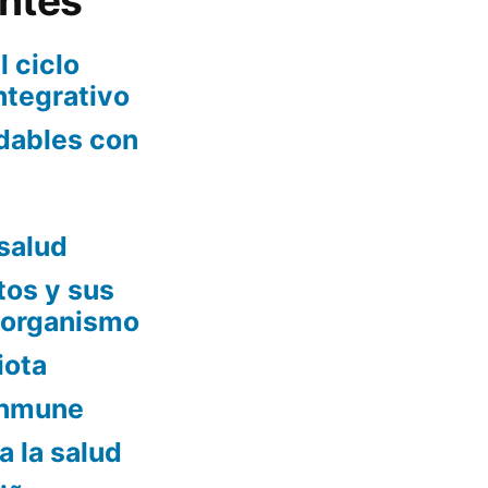
entes
l ciclo
ntegrativo
udables con
salud
os y sus
 organismo
iota
 inmune
a la salud