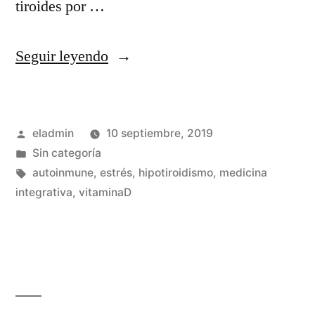
tiroides por …
«Hipotiroidismo,
Seguir leyendo
uno
de
Publicado
eladmin
10 septiembre, 2019
los
por
Publicado
Sin categoría
motivos
en
Etiquetas:
autoinmune
,
estrés
,
hipotiroidismo
,
medicina
de
integrativa
,
vitaminaD
consulta
más
frecuentes.»