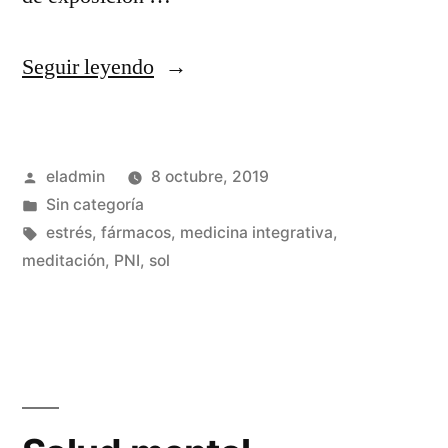
«Tratamiento
Seguir leyendo
del
estrés»
Publicado
eladmin
8 octubre, 2019
por
Publicado
Sin categoría
en
Etiquetas:
estrés
,
fármacos
,
medicina integrativa
,
meditación
,
PNI
,
sol