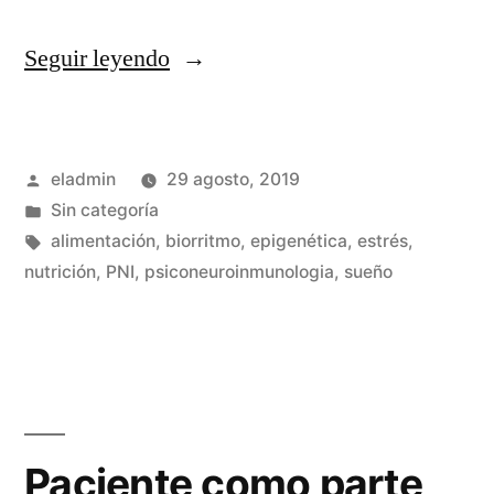
«Nutrición
Seguir leyendo
desde
la
Publicado
eladmin
29 agosto, 2019
PNIe»
por
Publicado
Sin categoría
en
Etiquetas:
alimentación
,
biorritmo
,
epigenética
,
estrés
,
nutrición
,
PNI
,
psiconeuroinmunologia
,
sueño
Paciente como parte