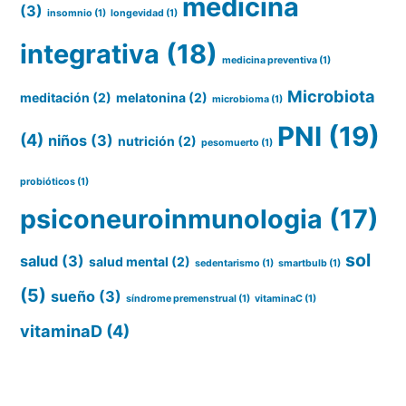
medicina
(3)
insomnio
(1)
longevidad
(1)
integrativa
(18)
medicina preventiva
(1)
Microbiota
meditación
(2)
melatonina
(2)
microbioma
(1)
PNI
(19)
(4)
niños
(3)
nutrición
(2)
pesomuerto
(1)
probióticos
(1)
psiconeuroinmunologia
(17)
sol
salud
(3)
salud mental
(2)
sedentarismo
(1)
smartbulb
(1)
(5)
sueño
(3)
síndrome premenstrual
(1)
vitaminaC
(1)
vitaminaD
(4)