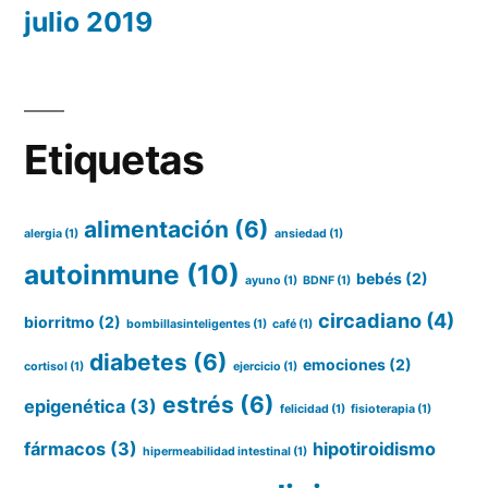
julio 2019
Etiquetas
alimentación
(6)
alergia
(1)
ansiedad
(1)
autoinmune
(10)
bebés
(2)
ayuno
(1)
BDNF
(1)
circadiano
(4)
biorritmo
(2)
bombillasinteligentes
(1)
café
(1)
diabetes
(6)
emociones
(2)
cortisol
(1)
ejercicio
(1)
estrés
(6)
epigenética
(3)
felicidad
(1)
fisioterapia
(1)
fármacos
(3)
hipotiroidismo
hipermeabilidad intestinal
(1)