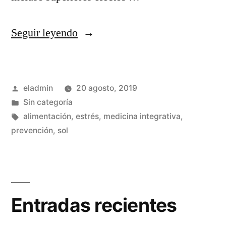
«Paciente
Seguir leyendo
como
parte
Publicado
eladmin
20 agosto, 2019
activa
por
Publicado
Sin categoría
del
en
Etiquetas:
alimentación
,
estrés
,
medicina integrativa
,
tratamiento»
prevención
,
sol
Entradas recientes