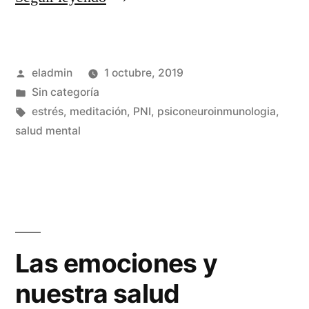
mental»
Publicado
eladmin
1 octubre, 2019
por
Publicado
Sin categoría
en
Etiquetas:
estrés
,
meditación
,
PNI
,
psiconeuroinmunologia
,
salud mental
Las emociones y
nuestra salud