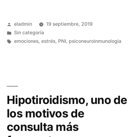
emociones
y
Publicado
eladmin
19 septiembre, 2019
nuestra
por
Publicado
Sin categoría
salud»
en
Etiquetas:
emociones
,
estrés
,
PNI
,
psiconeuroinmunologia
Hipotiroidismo, uno de
los motivos de
consulta más