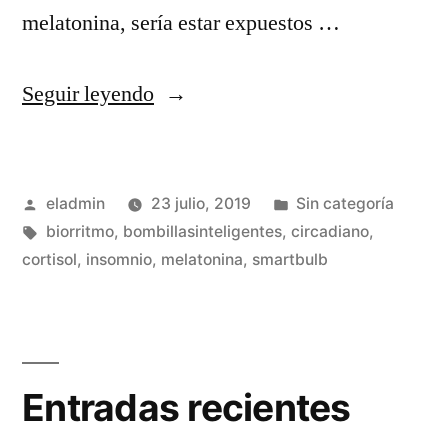
melatonina, sería estar expuestos …
«Bombillas
Seguir leyendo
con
temperatura
Publicado
Publicado
eladmin
23 julio, 2019
Sin categoría
de
por
Etiquetas:
en
biorritmo
,
bombillasinteligentes
,
circadiano
,
luz
cortisol
,
insomnio
,
melatonina
,
smartbulb
para
regular
el
Entradas recientes
biorritmo»