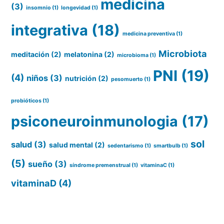
medicina
(3)
insomnio
(1)
longevidad
(1)
integrativa
(18)
medicina preventiva
(1)
Microbiota
meditación
(2)
melatonina
(2)
microbioma
(1)
PNI
(19)
(4)
niños
(3)
nutrición
(2)
pesomuerto
(1)
probióticos
(1)
psiconeuroinmunologia
(17)
sol
salud
(3)
salud mental
(2)
sedentarismo
(1)
smartbulb
(1)
(5)
sueño
(3)
síndrome premenstrual
(1)
vitaminaC
(1)
vitaminaD
(4)