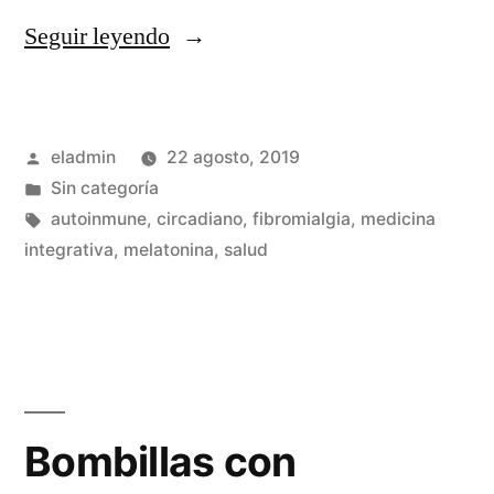
«Medicina
Seguir leyendo
integrativa
y
Publicado
eladmin
22 agosto, 2019
ritmos
por
Publicado
Sin categoría
circadianos»
en
Etiquetas:
autoinmune
,
circadiano
,
fibromialgia
,
medicina
integrativa
,
melatonina
,
salud
Bombillas con