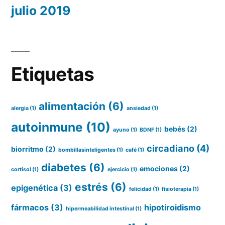
julio 2019
Etiquetas
alimentación
(6)
alergia
(1)
ansiedad
(1)
autoinmune
(10)
bebés
(2)
ayuno
(1)
BDNF
(1)
circadiano
(4)
biorritmo
(2)
bombillasinteligentes
(1)
café
(1)
diabetes
(6)
emociones
(2)
cortisol
(1)
ejercicio
(1)
estrés
(6)
epigenética
(3)
felicidad
(1)
fisioterapia
(1)
fármacos
(3)
hipotiroidismo
hipermeabilidad intestinal
(1)