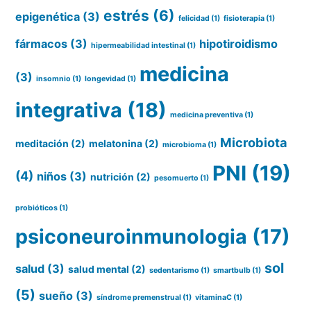
estrés
(6)
epigenética
(3)
felicidad
(1)
fisioterapia
(1)
fármacos
(3)
hipotiroidismo
hipermeabilidad intestinal
(1)
medicina
(3)
insomnio
(1)
longevidad
(1)
integrativa
(18)
medicina preventiva
(1)
Microbiota
meditación
(2)
melatonina
(2)
microbioma
(1)
PNI
(19)
(4)
niños
(3)
nutrición
(2)
pesomuerto
(1)
probióticos
(1)
psiconeuroinmunologia
(17)
sol
salud
(3)
salud mental
(2)
sedentarismo
(1)
smartbulb
(1)
(5)
sueño
(3)
síndrome premenstrual
(1)
vitaminaC
(1)