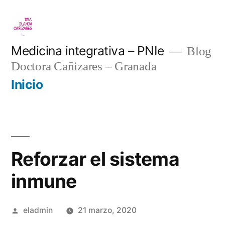
Saltar
al
contenido
Medicina integrativa – PNIe
Blog
Doctora Cañizares – Granada
Inicio
Reforzar el sistema
inmune
Publicado
eladmin
21 marzo, 2020
por