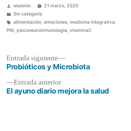
Publicado
eladmin
21 marzo, 2020
por
Publicado
Sin categoría
en
Etiquetas:
alimentación
,
emociones
,
medicina integrativa
,
PNI
,
psiconeuroinmunologia
,
vitaminaC
Entrada
Entrada siguiente
siguiente:
Probióticos y Microbiota
Navegación
Entrada
Entrada anterior
de
anterior:
El ayuno diario mejora la salud
entradas