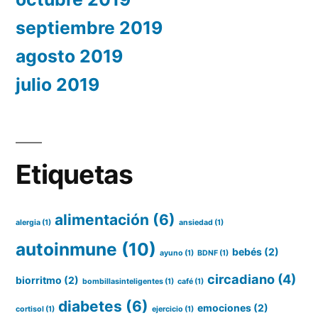
septiembre 2019
agosto 2019
julio 2019
Etiquetas
alimentación
(6)
alergia
(1)
ansiedad
(1)
autoinmune
(10)
bebés
(2)
ayuno
(1)
BDNF
(1)
circadiano
(4)
biorritmo
(2)
bombillasinteligentes
(1)
café
(1)
diabetes
(6)
emociones
(2)
cortisol
(1)
ejercicio
(1)