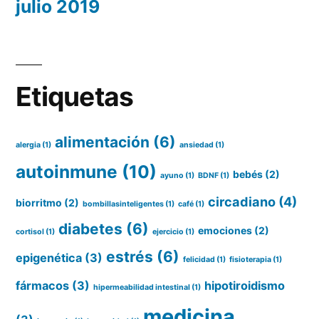
julio 2019
Etiquetas
alimentación
(6)
alergia
(1)
ansiedad
(1)
autoinmune
(10)
bebés
(2)
ayuno
(1)
BDNF
(1)
circadiano
(4)
biorritmo
(2)
bombillasinteligentes
(1)
café
(1)
diabetes
(6)
emociones
(2)
cortisol
(1)
ejercicio
(1)
estrés
(6)
epigenética
(3)
felicidad
(1)
fisioterapia
(1)
fármacos
(3)
hipotiroidismo
hipermeabilidad intestinal
(1)
medicina