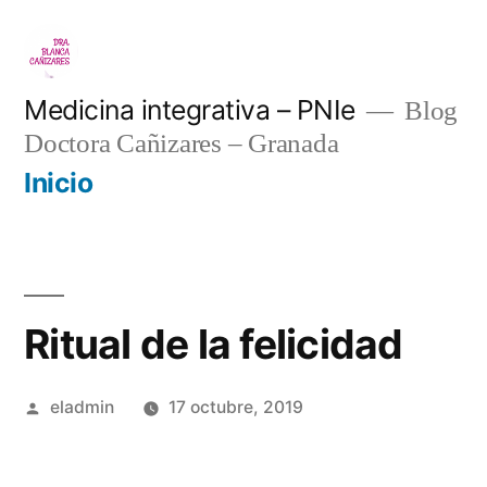
Saltar
al
contenido
Medicina integrativa – PNIe
Blog
Doctora Cañizares – Granada
Inicio
Ritual de la felicidad
Publicado
eladmin
17 octubre, 2019
por