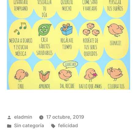
Publicado
eladmin
17 octubre, 2019
por
Publicado
Etiquetas:
Sin categoría
felicidad
en