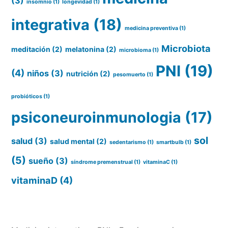
(3)
insomnio
(1)
longevidad
(1)
integrativa
(18)
medicina preventiva
(1)
Microbiota
meditación
(2)
melatonina
(2)
microbioma
(1)
PNI
(19)
(4)
niños
(3)
nutrición
(2)
pesomuerto
(1)
probióticos
(1)
psiconeuroinmunologia
(17)
sol
salud
(3)
salud mental
(2)
sedentarismo
(1)
smartbulb
(1)
(5)
sueño
(3)
síndrome premenstrual
(1)
vitaminaC
(1)
vitaminaD
(4)