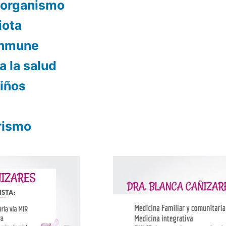
 organismo
iota
 inmune
a la salud
niños
rismo