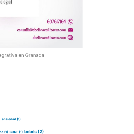
egrativa en Granada
)
ansiedad
(1)
bebés
(2)
no
(1)
BDNF
(1)