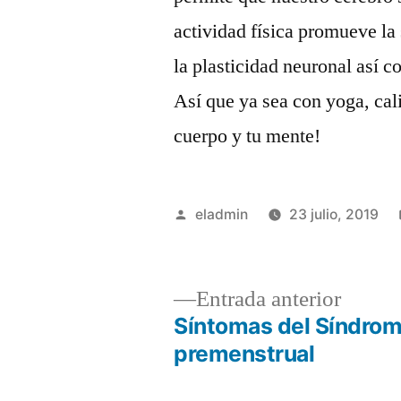
actividad física promueve la
la plasticidad neuronal así 
Así que ya sea con yoga, cal
cuerpo y tu mente!
Publicado
eladmin
23 julio, 2019
por
Entrad
Entrada anterior
anterio
Síntomas del Síndro
Navegación
premenstrual