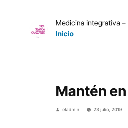
Saltar
al
Medicina integrativa –
contenido
Inicio
Mantén en 
Publicado
eladmin
23 julio, 2019
por