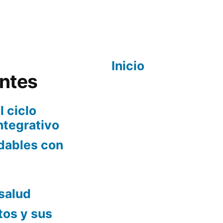
Inicio
entes
l ciclo
ntegrativo
udables con
salud
os y sus