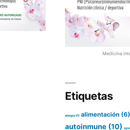
Medicina int
Etiquetas
alimentación
(6
alergia
(1)
autoinmune
(10)
ayu