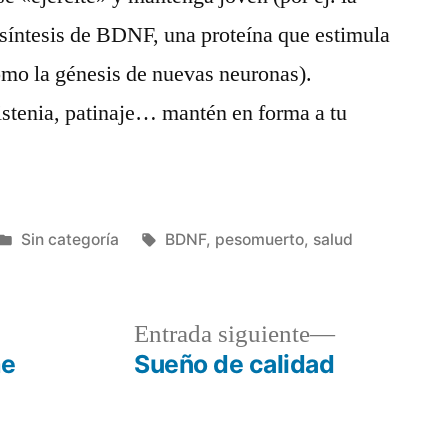
 síntesis de BDNF, una proteína que estimula
como la génesis de nuevas neuronas).
istenia, patinaje… mantén en forma a tu
Publicado
Etiquetas:
Sin categoría
BDNF
,
pesomuerto
,
salud
en
a
Entrada
Entrada siguiente
r:
siguiente:
me
Sueño de calidad