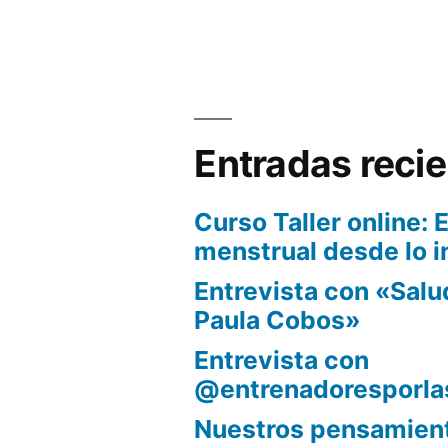
de
entradas
Entradas reci
Curso Taller online: E
menstrual desde lo i
Entrevista con «Sal
Paula Cobos»
Entrevista con
@entrenadoresporla
Nuestros pensamient